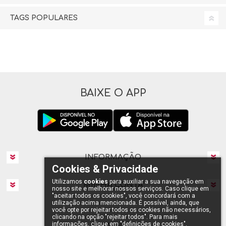
TAGS POPULARES
BAIXE O APP
INFORMAÇÃO
Cookies & Privacidade
Utilizamos
cookies
para auxiliar a sua navegação em
MINHA CONTA
nosso site e melhorar nossos serviços. Caso clique em
"aceitar todos os cookies", você concordará com a
utilização acima mencionada. É possível, ainda, que
você opte por rejeitar todos os cookies não necessários,
clicando na opção "rejeitar todos". Para mais
informações, clique em "definições de cookies".
SIGA-NOS