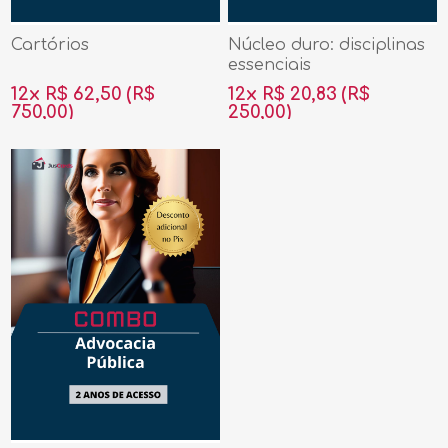
Cartórios
Núcleo duro: disciplinas
essenciais
12x R$ 62,50
(R$
12x R$ 20,83
(R$
750,00)
250,00)