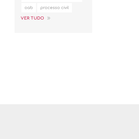
oab
processo civil
VER TUDO