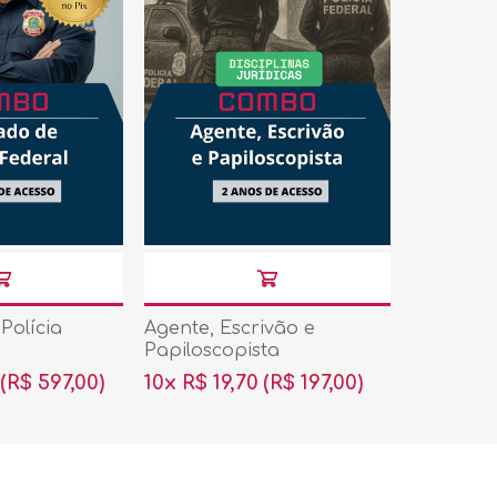
Polícia
Agente, Escrivão e
Papiloscopista
(R$ 597,00)
10x R$ 19,70
(R$ 197,00)