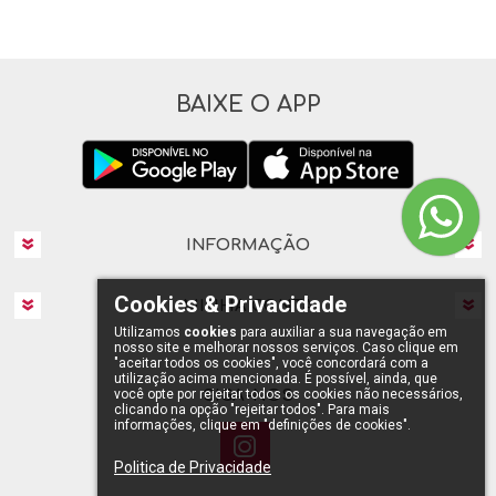
BAIXE O APP
INFORMAÇÃO
Cookies & Privacidade
MINHA CONTA
Utilizamos
cookies
para auxiliar a sua navegação em
nosso site e melhorar nossos serviços. Caso clique em
"aceitar todos os cookies", você concordará com a
utilização acima mencionada. É possível, ainda, que
SIGA-NOS
você opte por rejeitar todos os cookies não necessários,
clicando na opção "rejeitar todos". Para mais
informações, clique em "definições de cookies".
Politica de Privacidade